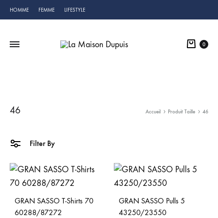
HOMME
FEMME
LIFESTYLE
Cart
0
46
Accueil
Produit Taille
46
Filter By
GRAN SASSO T-Shirts 70
GRAN SASSO Pulls 5
60288/87272
43250/23550