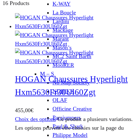
16 Products
K-WAY
La Boucle
Lardini
Mackage
Marant
Mason’s
MC2 Saint Barth
MooRER
M – S
HOGAN Chaussures Hyperlight
No Map Society
Hxm5630Fr30Ul60Zgt
NUBIKK
OLAF
Officine Creative
455,00
€
Parajumpers
Choix des options
Ce produit a plusieurs variations.
Paul & Shark
Les options peuvent être choisies sur la page du
Philippe Model