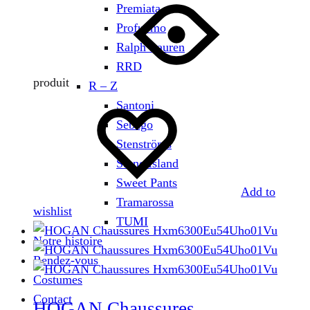
Premiata
Profuomo
Ralph Lauren
RRD
produit
R – Z
Santoni
Sebago
Stenströms
Stone Island
Sweet Pants
Add to
Tramarossa
wishlist
TUMI
Notre histoire
Rendez-vous
Costumes
Contact
HOGAN Chaussures