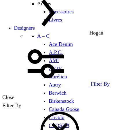
Autres
Accessoires
Livres
Designers
Hogan
A – C
Ace Denim
A.P.C.
AMI
ARTE
Aurélien
Filter By
Autry
Berwich
Close
Birkenstock
Filter By
Canada Goose
Circolo
CLOSED