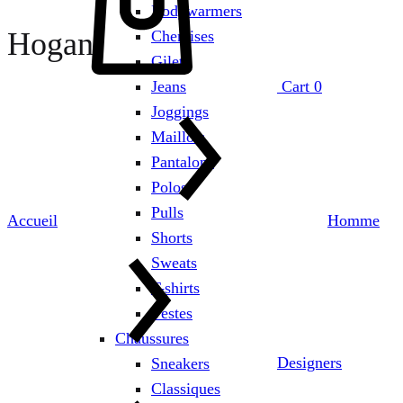
Bodywarmers
Hogan
Chemises
Gilets
Jeans
Cart
0
Joggings
Maillots
Pantalons
Polos
Pulls
Accueil
Homme
Shorts
Sweats
T-shirts
Vestes
Chaussures
Designers
Sneakers
Classiques