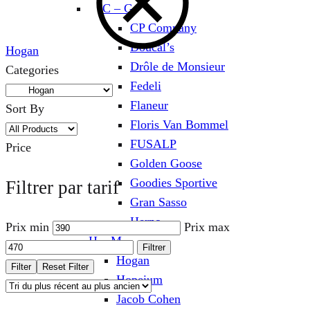
C – G
CP Company
Doucal’s
Hogan
Drôle de Monsieur
Categories
Fedeli
Flaneur
Sort By
Floris Van Bommel
FUSALP
Price
Golden Goose
Goodies Sportive
Filtrer par tarif
Gran Sasso
Herno
Prix min
Prix max
H – M
Filtrer
Hogan
Filter
Reset Filter
Hopeium
Jacob Cohen