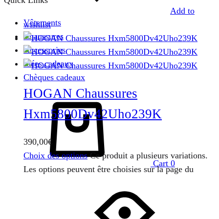
Quick Links
Add to
Vêtements
wishlist
Chaussures
Accessories
Idées cadeaux
Chèques cadeaux
HOGAN Chaussures
Hxm5800Dv42Uho239K
390,00
€
Choix des options
Ce produit a plusieurs variations.
Cart
0
Les options peuvent être choisies sur la page du