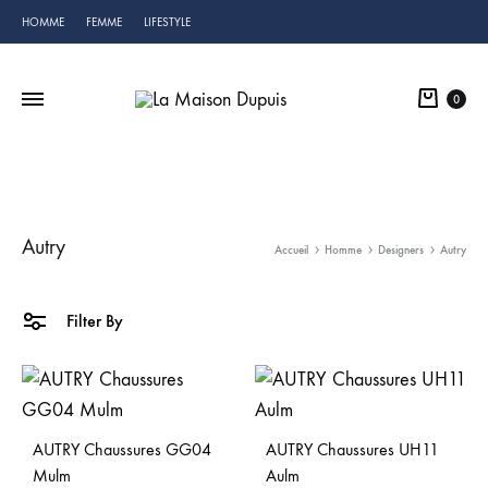
HOMME
FEMME
LIFESTYLE
Cart
0
Autry
Accueil
Homme
Designers
Autry
Filter By
AUTRY Chaussures GG04
AUTRY Chaussures UH11
Mulm
Aulm