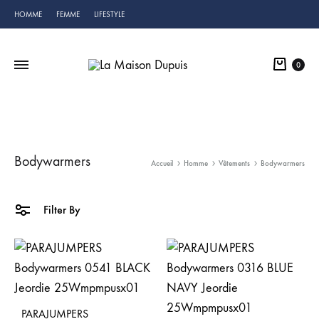
HOMME
FEMME
LIFESTYLE
Cart
0
Bodywarmers
Accueil
Homme
Vêtements
Bodywarmers
Filter By
PARAJUMPERS