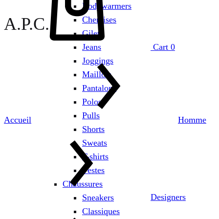
Bodywarmers
A.P.C.
Chemises
Gilets
Jeans
Cart
0
Joggings
Maillots
Pantalons
Polos
Pulls
Accueil
Homme
Shorts
Sweats
T-shirts
Vestes
Chaussures
Designers
Sneakers
Classiques