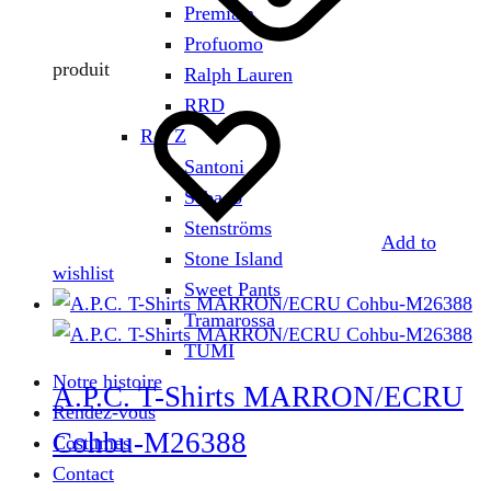
Premiata
Profuomo
produit
Ralph Lauren
RRD
R – Z
Santoni
Sebago
Stenströms
Add to
Stone Island
wishlist
Sweet Pants
Tramarossa
TUMI
Notre histoire
A.P.C. T-Shirts MARRON/ECRU
Rendez-vous
Cohbu-M26388
Costumes
Contact