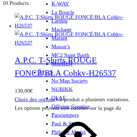
10 Products
K-WAY
La Boucle
Lardini
Mackage
Marant
Mason’s
MC2 Saint Barth
A.P.C. T-Shirts ROUGE
MooRER
FONCÉ/BLA Cohkv-H26537
M – S
No Map Society
NUBIKK
130,00
€
OLAF
Choix des options
Ce produit a plusieurs variations.
Officine Creative
Les options peuvent être choisies sur la page du
Parajumpers
Paul & Shark
Philippe Model