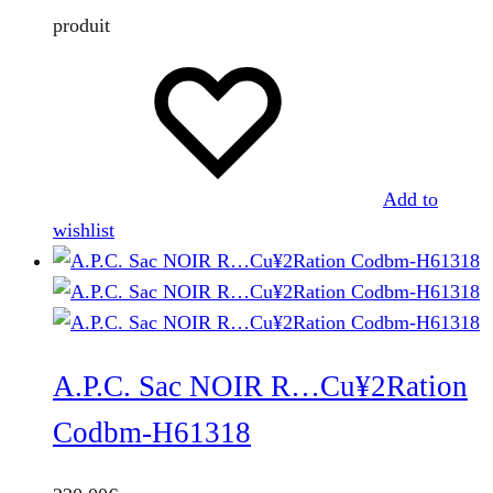
produit
Add to
wishlist
A.P.C. Sac NOIR R…Cu¥2Ration
Codbm-H61318