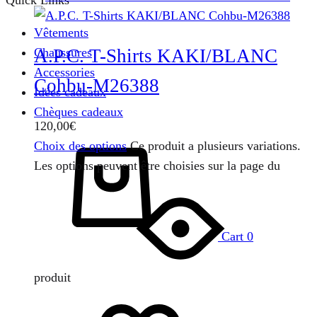
Quick Links
Vêtements
Chaussures
A.P.C. T-Shirts KAKI/BLANC
Accessories
Cohbu-M26388
Idées cadeaux
Chèques cadeaux
120,00
€
Choix des options
Ce produit a plusieurs variations.
Les options peuvent être choisies sur la page du
Cart
0
produit