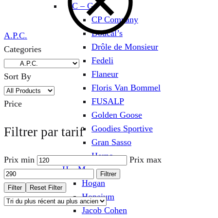
C – G
CP Company
Doucal’s
A.P.C.
Drôle de Monsieur
Categories
Fedeli
Flaneur
Sort By
Floris Van Bommel
FUSALP
Price
Golden Goose
Goodies Sportive
Filtrer par tarif
Gran Sasso
Herno
Prix min
Prix max
H – M
Filtrer
Hogan
Filter
Reset Filter
Hopeium
Jacob Cohen