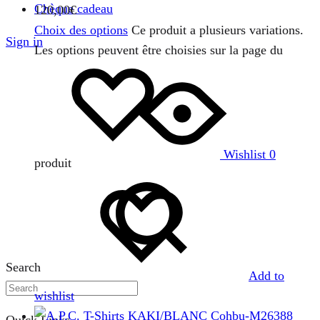
Chèque cadeau
120,00
€
Choix des options
Ce produit a plusieurs variations.
Sign in
Les options peuvent être choisies sur la page du
Wishlist
0
produit
Search
Add to
wishlist