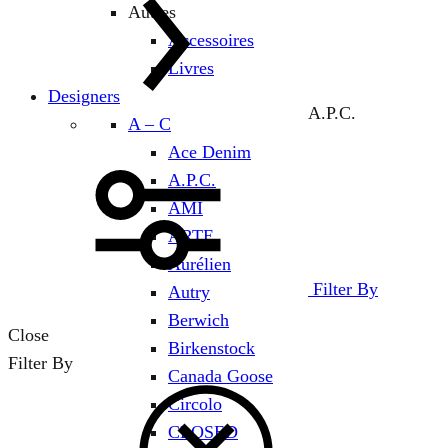
Autres
Accessoires
Livres
Designers
A.P.C.
A – C
Ace Denim
A.P.C.
AMI
ARTE
Aurélien
Filter By
Autry
Berwich
Close
Birkenstock
Filter By
Canada Goose
Circolo
CLOSED