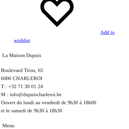
être
choisies
sur
la
Add to
page
wishlist
du
produit
La Maison Dupuis
Boulevard Tirou, 65
6000 CHARLEROI
T : +32 71 30 01 24
M : info@dupuischarleroi.be
Ouvert du lundi au vendredi de 9h30 à 18h00
et le samedi de 9h30 à 18h30
Menu