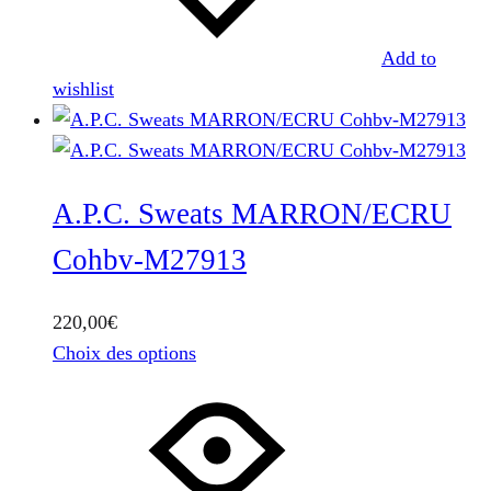
sur
la
Add to
page
wishlist
du
produit
A.P.C. Sweats MARRON/ECRU
Cohbv-M27913
220,00
€
Ce
Choix des options
produit
a
plusieurs
variations.