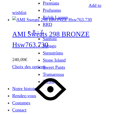
la
Premiata
Add to
page
Profuomo
wishlist
du
Ralph Lauren
produit
RRD
R – Z
AMI Sweats 298 BRONZE
Santoni
Hsw763.730
Sebago
Stenströms
240,00
€
Stone Island
Ce
Choix des options
Sweet Pants
produit
Tramarossa
a
TUMI
plusieurs
Notre histoire
variations.
Rendez-vous
Les
Costumes
options
Contact