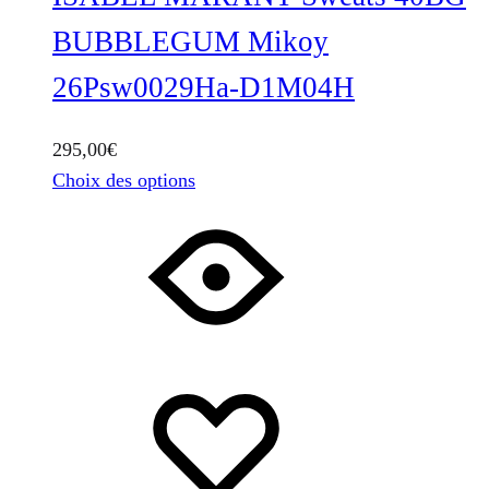
BUBBLEGUM Mikoy
26Psw0029Ha-D1M04H
295,00
€
Ce
Choix des options
produit
a
plusieurs
variations.
Les
options
peuvent
être
choisies
sur