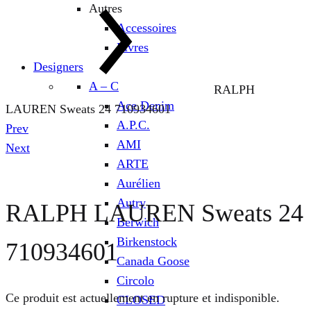
Autres
Accessoires
Livres
Designers
A – C
RALPH
Ace Denim
LAUREN Sweats 24 710934601
A.P.C.
Product
Prev
AMI
navigation
Next
ARTE
Aurélien
Autry
RALPH LAUREN Sweats 24
Berwich
Birkenstock
710934601
Canada Goose
Circolo
Ce produit est actuellement en rupture et indisponible.
CLOSED