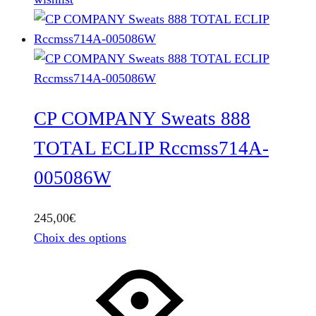
du
produit
CP COMPANY Sweats 888
TOTAL ECLIP Rccmss714A-
005086W
245,00
€
Ce
Choix des options
produit
a
plusieurs