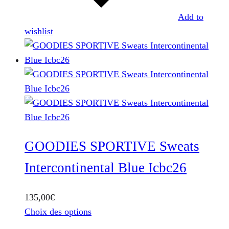
la
Add to
page
wishlist
du
produit
GOODIES SPORTIVE Sweats
Intercontinental Blue Icbc26
135,00
€
Ce
Choix des options
produit