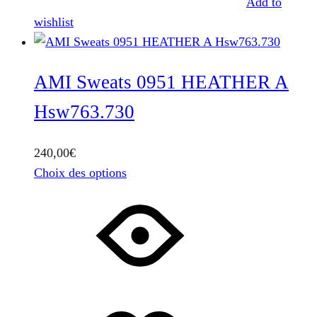
Add to
page
wishlist
du
produit
AMI Sweats 0951 HEATHER A
Hsw763.730
240,00
€
Ce
Choix des options
produit
a
plusieurs
variations.
Les
options
peuvent