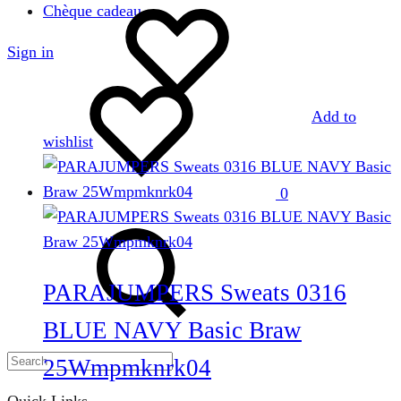
peuvent
Chèque cadeau
être
Sign in
choisies
Wishlist
sur
la
Add to
page
wishlist
du
produit
0
Search
PARAJUMPERS Sweats 0316
BLUE NAVY Basic Braw
25Wmpmknrk04