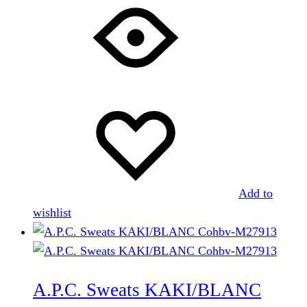
a
plusieurs
variations.
Les
options
peuvent
être
choisies
sur
la
Add to
page
wishlist
du
produit
A.P.C. Sweats KAKI/BLANC