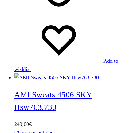
variations.
Les
options
peuvent
être
choisies
sur
la
Add to
page
wishlist
du
produit
AMI Sweats 4506 SKY
Hsw763.730
240,00
€
Ce
Choix des options