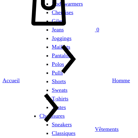
Bodywarmers
Chemises
Gilets
Jeans
0
Joggings
Maillots
Pantalons
Polos
Pulls
Accueil
Homme
Shorts
Sweats
T-shirts
Vestes
Chaussures
Sneakers
Vêtements
Classiques