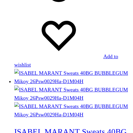
Les
options
peuvent
être
choisies
sur
la
Add to
page
wishlist
du
produit
ISABEL MARANT Sweats 40BG