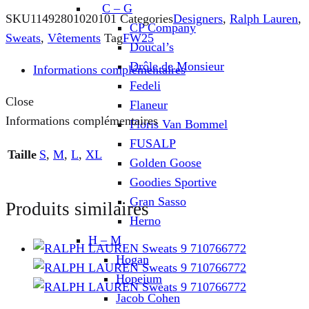
C – G
SKU
11492801020101
Categories
Designers
,
Ralph Lauren
,
CP Company
Sweats
,
Vêtements
Tag
FW25
Doucal’s
Drôle de Monsieur
Informations complémentaires
Fedeli
Close
Flaneur
Informations complémentaires
Floris Van Bommel
FUSALP
Taille
S
,
M
,
L
,
XL
Golden Goose
Goodies Sportive
Gran Sasso
Produits similaires
Herno
H – M
Hogan
Hopeium
Jacob Cohen