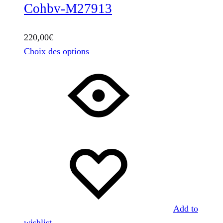
Cohbv-M27913
220,00
€
Ce
Choix des options
produit
a
plusieurs
variations.
Les
options
peuvent
être
choisies
sur
la
Add to
page
wishlist