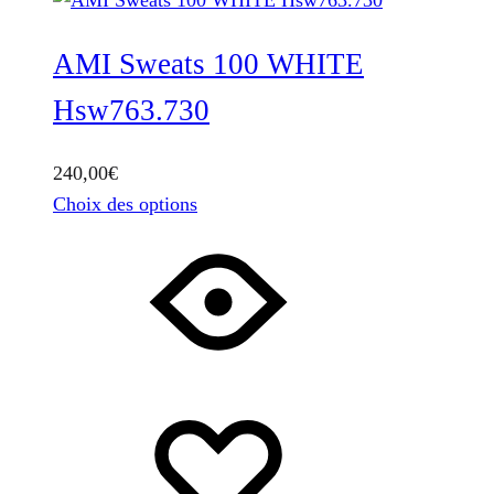
AMI Sweats 100 WHITE
Hsw763.730
240,00
€
Ce
Choix des options
produit
a
plusieurs
variations.
Les
options
peuvent
être
choisies