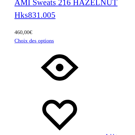
AMI Sweats 216 HAZELNUT
Hks831.005
460,00
€
Ce
Choix des options
produit
a
plusieurs
variations.
Les
options
peuvent
être
choisies
sur
la