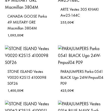
ARTE Vestes 305 KHAKI
Aw25-144C
CANADA GOOSE Parka
49 MILITARY GRE
255,00
€
Macmillan 3804M
1,095,00
€
STONE ISLAND Vestes
PARAJUMPERS Parka 0541
V0020 K2S15 4100098
BLACK Ugo 24W-Pmpusl04
S0F26
P09
1,400,00
€
425,00
€