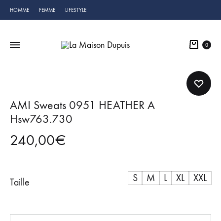
HOMME
FEMME
LIFESTYLE
Cart
0
AMI Sweats 0951 HEATHER A
Hsw763.730
240,00
€
S
M
L
XL
XXL
Taille
Quantité