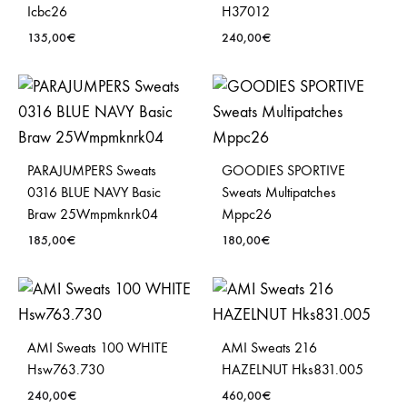
Icbc26
H37012
135,00
€
240,00
€
PARAJUMPERS Sweats
GOODIES SPORTIVE
0316 BLUE NAVY Basic
Sweats Multipatches
Braw 25Wmpmknrk04
Mppc26
185,00
€
180,00
€
AMI Sweats 100 WHITE
AMI Sweats 216
Hsw763.730
HAZELNUT Hks831.005
240,00
€
460,00
€