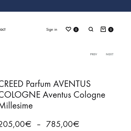
Wishlist
Cart
Search
act
Sign in
0
0
Product
PREV
NEXT
navigation
Vêtements
CREED Parfum AVENTUS
Chaussures
COLOGNE Aventus Cologne
Accessories
Millesime
Idées cadeaux
Chèques cadeaux
Plage
205,00
€
–
785,00
€