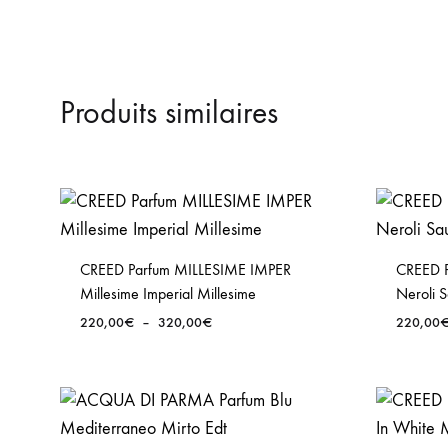
Produits similaires
CREED Parfum MILLESIME IMPER
CREED 
Millesime Imperial Millesime
Neroli 
Plage
220,00
€
–
320,00
€
220,00
de
prix :
220,00€
à
320,00€