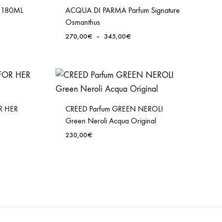
r 180ML
ACQUA DI PARMA Parfum Signature
Osmanthus
Plage
270,00
€
–
345,00
€
de
prix :
270,00€
à
345,00€
R HER
CREED Parfum GREEN NEROLI
Green Neroli Acqua Original
230,00
€