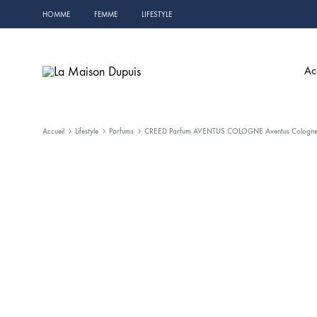
HOMME
FEMME
LIFESTYLE
Ac
La
Shop
Maison
femmes
Dupuis
&
Accueil
Lifestyle
Parfums
CREED Parfum AVENTUS COLOGNE Aventus Cologne 
hommes