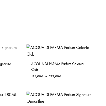
gnature
ACQUA DI PARMA Parfum Colonia
Club
Plage
115,00
€
–
213,00
€
de
prix :
115,00€
à
213,00€