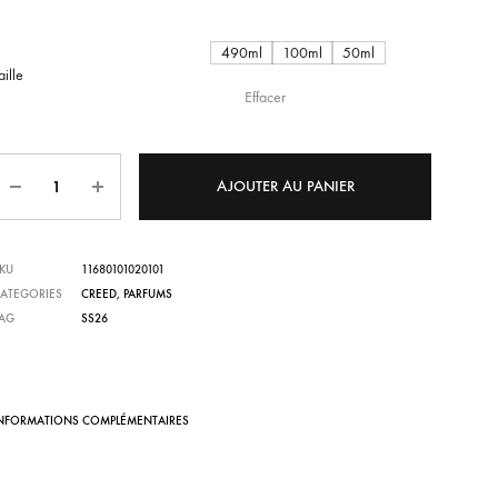
de
490ml
100ml
50ml
prix :
aille
Effacer
205,00€
Quantité
à
AJOUTER AU PANIER
785,00€
KU
11680101020101
ATEGORIES
CREED
,
PARFUMS
TAG
SS26
NFORMATIONS COMPLÉMENTAIRES