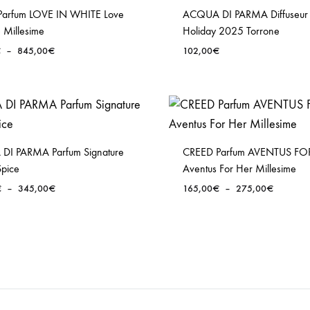
Parfum LOVE IN WHITE Love
ACQUA DI PARMA Diffuseu
 Millesime
Holiday 2025 Torrone
Plage
€
–
845,00
€
102,00
€
de
prix :
165,00€
à
845,00€
DI PARMA Parfum Signature
CREED Parfum AVENTUS FO
pice
Aventus For Her Millesime
Plage
Plage
€
–
345,00
€
165,00
€
–
275,00
€
de
de
prix :
prix :
270,00€
165,00€
à
à
345,00€
275,00€