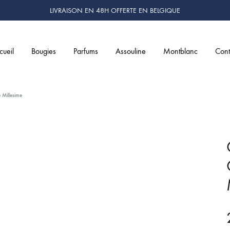
LIVRAISON EN 48H OFFERTE EN BELGIQUE
cueil
Bougies
Parfums
Assouline
Montblanc
Cont
Millesime