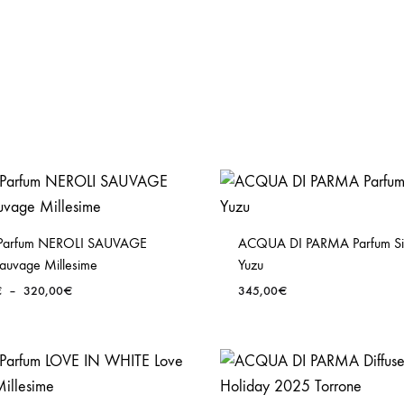
Parfum NEROLI SAUVAGE
ACQUA DI PARMA Parfum Si
Sauvage Millesime
Yuzu
Plage
€
–
320,00
€
345,00
€
de
prix :
220,00€
à
320,00€