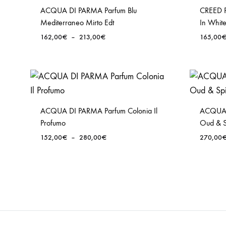
ACQUA DI PARMA Parfum Blu
CREED 
Mediterraneo Mirto Edt
In White
Plage
162,00
€
–
213,00
€
165,00
de
prix :
162,00€
à
213,00€
ACQUA DI PARMA Parfum Colonia Il
ACQUA 
Profumo
Oud & S
Plage
152,00
€
–
280,00
€
270,00
de
prix :
152,00€
à
280,00€