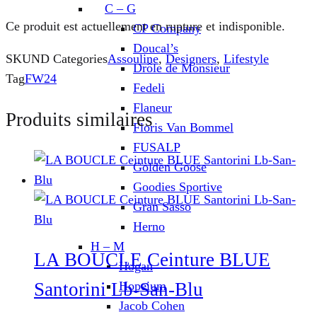
C – G
Ce produit est actuellement en rupture et indisponible.
CP Company
Doucal’s
SKU
ND
Categories
Assouline
,
Designers
,
Lifestyle
Drôle de Monsieur
Tag
FW24
Fedeli
Flaneur
Produits similaires
Floris Van Bommel
FUSALP
Golden Goose
Goodies Sportive
Gran Sasso
Herno
H – M
LA BOUCLE Ceinture BLUE
Hogan
Hopeium
Santorini Lb-San-Blu
Jacob Cohen