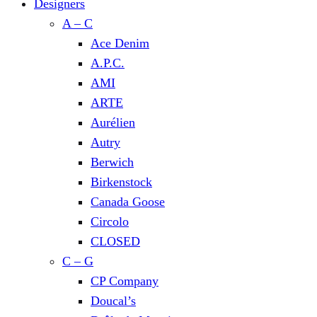
Designers
A – C
Ace Denim
A.P.C.
AMI
ARTE
Aurélien
Autry
Berwich
Birkenstock
Canada Goose
Circolo
CLOSED
C – G
CP Company
Doucal’s