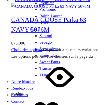
Premiata
Profuomo
Ralph Lauren
CANADA GOOSE Parka 63
RRD
NAVY 5076M
R – Z
Santoni
Sebago
875,00
€
Stenströms
Choix des options
Ce produit a plusieurs variations.
Stone Island
Les options peuvent être choisies sur la page du
Sweet Pants
Tramarossa
TUMI
Notre histoire
Rendez-vous
produit
Costumes
Contact