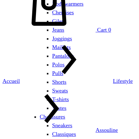
Bodywarmers
Chemises
Gilets
Jeans
Cart
0
Joggings
Maillots
Pantalons
Polos
Pulls
Accueil
Lifestyle
Shorts
Sweats
T-shirts
Vestes
Chaussures
Sneakers
Assouline
Classiques