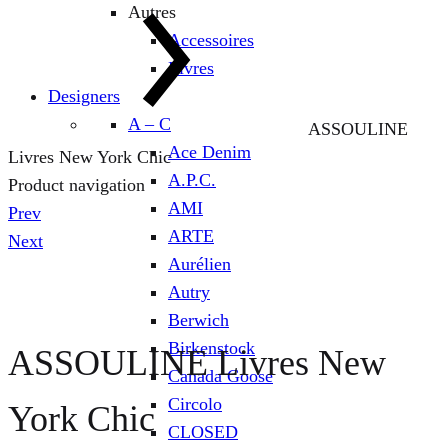
Autres
Accessoires
Livres
Designers
A – C
ASSOULINE
Ace Denim
Livres New York Chic
A.P.C.
Product navigation
AMI
Prev
ARTE
Next
Aurélien
Autry
Berwich
Birkenstock
ASSOULINE Livres New
Canada Goose
Circolo
York Chic
CLOSED