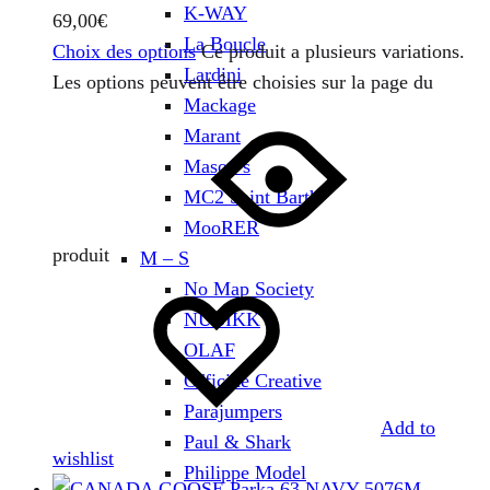
K-WAY
69,00
€
La Boucle
Choix des options
Ce produit a plusieurs variations.
Lardini
Les options peuvent être choisies sur la page du
Mackage
Marant
Mason’s
MC2 Saint Barth
MooRER
produit
M – S
No Map Society
NUBIKK
OLAF
Officine Creative
Parajumpers
Add to
Paul & Shark
wishlist
Philippe Model